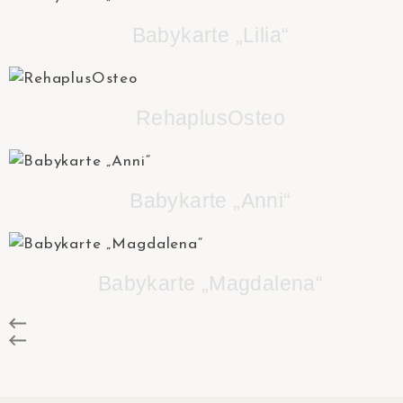
Babykarte „Lilia“
RehaplusOsteo
Babykarte „Anni“
Babykarte „Magdalena“